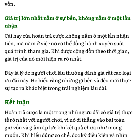
vốn.
Giá trị lớn nhất nằm ở sự bền, không nằm ở một lần
nhận
Cái hay của hoàn trả cược không nằm ở một lần nhận
tiền, mà nằm ở việc nó có thể đồng hành xuyên suốt
quá trình tham gia. Khi được cộng dồn theo thời gian,
giá trị của nó mới hiện ra rõ nhất.
Đây là lý do người chơi lâu thường đánh giá rất cao loại
ưu đãi này. Họ hiểu rằng những gì bền và đều mới thực
sự tạo ra khác biệt trong trải nghiệm lâu dài.
Kết luận
Hoàn trả cược là một trong những ưu đãi có giá trị thực
tế rõ nhất với người chơi, vì nó đi thẳng vào bài toán
giữ vốn và giảm áp lực khi kết quả chưa như mong
muốn. Khi hiểu đúng cơ chế, đọc kỹ điều kiện và nhìn