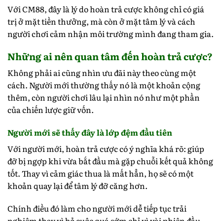
Với CM88, đây là lý do hoàn trả cược không chỉ có giá
trị ở mặt tiền thưởng, mà còn ở mặt tâm lý và cách
người chơi cảm nhận môi trường mình đang tham gia.
Những ai nên quan tâm đến hoàn trả cược?
Không phải ai cũng nhìn ưu đãi này theo cùng một
cách. Người mới thường thấy nó là một khoản cộng
thêm, còn người chơi lâu lại nhìn nó như một phần
của chiến lược giữ vốn.
Người mới sẽ thấy đây là lớp đệm đầu tiên
Với người mới, hoàn trả cược có ý nghĩa khá rõ: giúp
đỡ bị ngợp khi vừa bắt đầu mà gặp chuỗi kết quả không
tốt. Thay vì cảm giác thua là mất hẳn, họ sẽ có một
khoản quay lại để tâm lý đỡ căng hơn.
Chính điều đó làm cho người mới dễ tiếp tục trải
nghiệm thay vì bỏ cuộc quá sớm chỉ vì vài phiên đầu