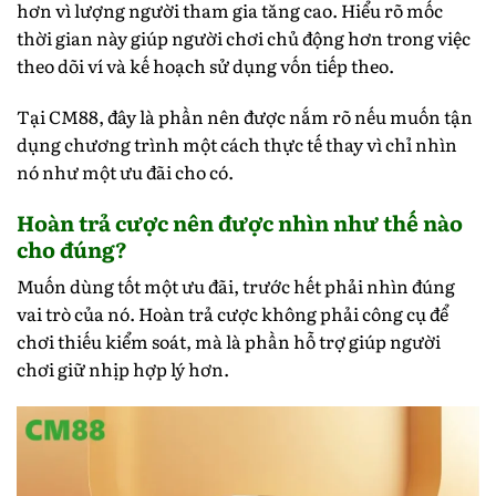
hơn vì lượng người tham gia tăng cao. Hiểu rõ mốc
thời gian này giúp người chơi chủ động hơn trong việc
theo dõi ví và kế hoạch sử dụng vốn tiếp theo.
Tại CM88, đây là phần nên được nắm rõ nếu muốn tận
dụng chương trình một cách thực tế thay vì chỉ nhìn
nó như một ưu đãi cho có.
Hoàn trả cược nên được nhìn như thế nào
cho đúng?
Muốn dùng tốt một ưu đãi, trước hết phải nhìn đúng
vai trò của nó. Hoàn trả cược không phải công cụ để
chơi thiếu kiểm soát, mà là phần hỗ trợ giúp người
chơi giữ nhịp hợp lý hơn.