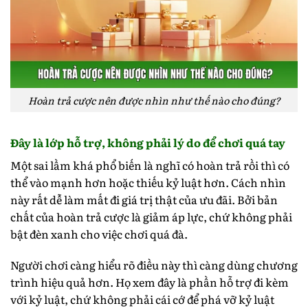
Hoàn trả cược nên được nhìn như thế nào cho đúng?
Đây là lớp hỗ trợ, không p
hải lý do để chơi quá tay
Một sai lầm khá phổ biến là nghĩ có hoàn trả rồi thì có
thể vào mạnh hơn hoặc thiếu kỷ luật hơn. Cách nhìn
này rất dễ làm mất đi giá trị thật của ưu đãi. Bởi bản
chất của hoàn trả cược là giảm áp lực, chứ không phải
bật đèn xanh cho việc chơi quá đà.
Người chơi càng hiểu rõ điều này thì càng dùng chương
trình hiệu quả hơn. Họ xem đây là phần hỗ trợ đi kèm
với kỷ luật, chứ không phải cái cớ để phá vỡ kỷ luật