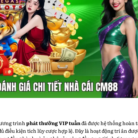
hương trình
phát thưởng VIP tuần
đã được hệ thống hoàn t
 điều kiện tích lũy cược hợp lệ. Đây là hoạt động tri ân đượ