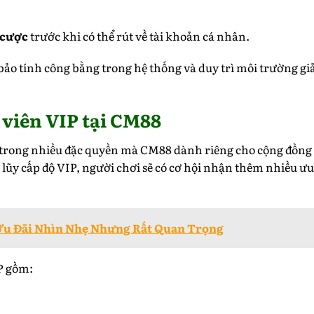
 cược
trước khi có thể rút về tài khoản cá nhân.
o tính công bằng trong hệ thống và duy trì môi trường gi
 viên VIP tại CM88
 trong nhiều đặc quyền mà CM88 dành riêng cho cộng đồng
h lũy cấp độ VIP, người chơi sẽ có cơ hội nhận thêm nhiều ưu
Ưu Đãi Nhìn Nhẹ Nhưng Rất Quan Trọng
IP gồm: