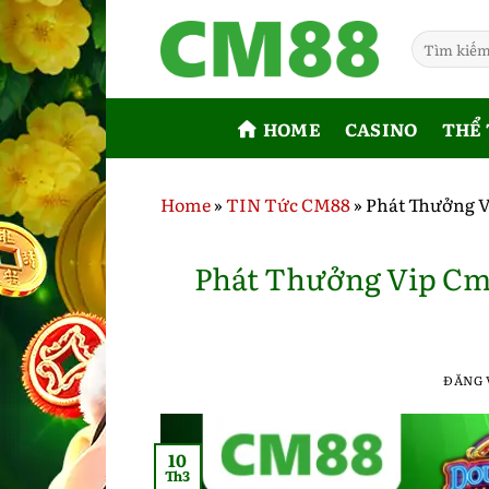
Bỏ
qua
nội
dung
HOME
CASINO
THỂ
Home
»
TIN Tức CM88
»
Phát Thưởng V
Phát Thưởng Vip Cm
ĐĂNG
10
Th3