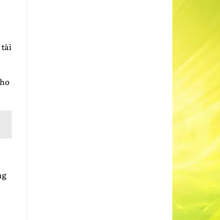
 tài
cho
ng