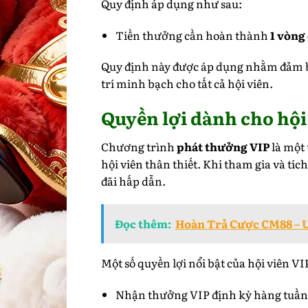
Quy định áp dụng như sau:
Tiền thưởng cần hoàn thành
1 vòng
Quy định này được áp dụng nhằm đảm bả
trí minh bạch cho tất cả hội viên.
Quyền lợi dành cho hội
Chương trình
phát thưởng VIP
là một
hội viên thân thiết. Khi tham gia và tíc
đãi hấp dẫn.
Đọc thêm:
Hoàn Trả Cược CM88 – 
Một số quyền lợi nổi bật của hội viên V
Nhận thưởng VIP định kỳ hàng tuần