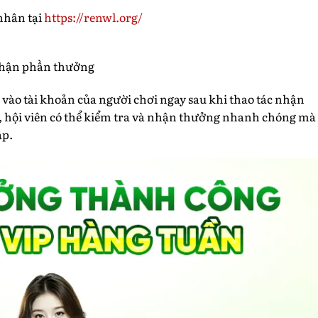
nhân tại
https://renwl.org/
nhận phần thưởng
 vào tài khoản của người chơi ngay sau khi thao tác nhận
, hội viên có thể kiểm tra và nhận thưởng nhanh chóng mà
ạp.