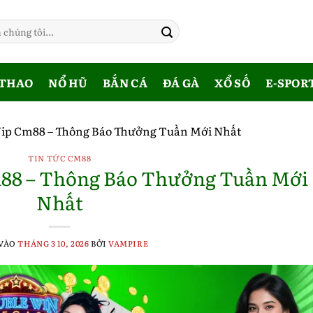
 THAO
NỔ HŨ
BẮN CÁ
ĐÁ GÀ
XỔ SỐ
E-SPOR
ip Cm88 – Thông Báo Thưởng Tuần Mới Nhất
TIN TỨC CM88
88 – Thông Báo Thưởng Tuần Mới
Nhất
 VÀO
THÁNG 3 10, 2026
BỞI
VAMPIRE