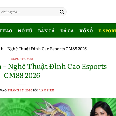
 THAO
NỔ HŨ
BẮN CÁ
ĐÁ GÀ
XỔ SỐ
E-SPOR
h – Nghệ Thuật Đỉnh Cao Esports CM88 2026
ESPORT CM88
 – Nghệ Thuật Đỉnh Cao Esports
CM88 2026
 VÀO
THÁNG 4 7, 2026
BỞI
VAMPIRE