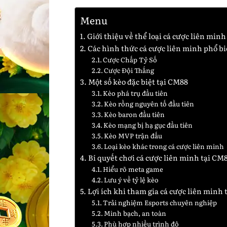
Menu
Giới thiệu về thể loại cá cược liên minh
Các hình thức cá cược liên minh phổ b
Cược Chấp Tỷ Số
Cược Đội Thắng
Một số kèo đặc biệt tại CM88
Kèo phá trụ đầu tiên
Kèo rồng nguyên tố đầu tiên
Kèo baron đầu tiên
Kèo mạng bị hạ gục đầu tiên
Kèo MVP trận đấu
Loại kèo khác trong cá cược liên minh
Bí quyết chơi cá cược liên minh tại CM
Hiểu rõ meta game
Lưu ý về tỷ lệ kèo
Lợi ích khi tham gia cá cược liên minh
Trải nghiệm Esports chuyên nghiệp
Minh bạch, an toàn
Phù hợp nhiều trình độ