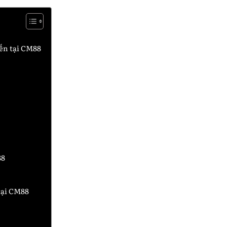
iến tại CM88
88
 tại CM88