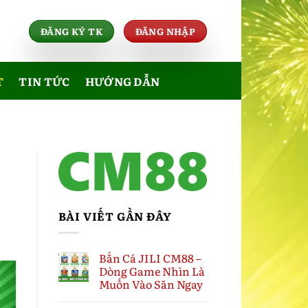
ĐĂNG KÝ TK
ĐĂNG NHẬP
T
TIN TỨC
HƯỚNG DẪN
BÀI VIẾT GẦN ĐÂY
Bắn Cá JILI CM88 –
Dòng Game Nhìn Là
Muốn Vào Săn Ngay