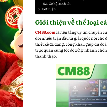
Cơ hội sinh lời
Kết luận
Giới thiệu về thể loại 
CM88.com
là nền tảng uy tín chuyên cu
dõi nhiều trận đấu từ giải quốc nội ch
thiết kế đa dạng, công khai, giúp dự đoá
trực quan cùng tốc độ xử lý nhanh chóng
thành thạo.