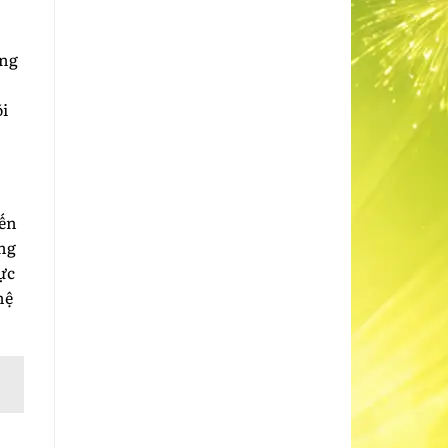
ong
õi
đến
ăng
ực
hệ