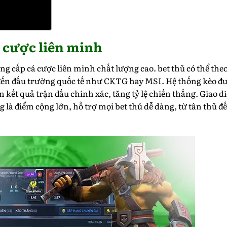
cá cược liên minh
ng cấp cá cược liên minh chất lượng cao. bet thủ có thể the
o đến đấu trường quốc tế như CKTG hay MSI. Hệ thống kèo đ
n kết quả trận đấu chính xác, tăng tỷ lệ chiến thắng. Giao d
 là điểm cộng lớn, hỗ trợ mọi bet thủ dễ dàng, từ tân thủ đ