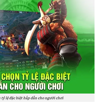
 tỷ lệ đặc biệt hấp dẫn cho người chơi