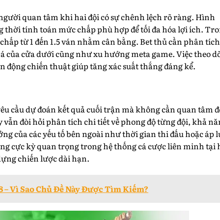
người quan tâm khi hai đội có sự chênh lệch rõ ràng. Hình
 thời tính toán mức chấp phù hợp để tối đa hóa lợi ích. Tr
 chấp từ 1 đến 1.5 ván nhằm cân bằng. Bet thủ cần phân tích
há của cửa dưới cũng như xu hướng meta game. Việc theo d
iến động chiến thuật giúp tăng xác suất thắng đáng kể.
 yêu cầu dự đoán kết quả cuối trận mà không cần quan tâm 
y vẫn đòi hỏi phân tích chi tiết về phong độ từng đội, khả n
 của các yếu tố bên ngoài như thời gian thi đấu hoặc áp l
ng cực kỳ quan trọng trong hệ thống cá cược liên minh tại 
dựng chiến lược dài hạn.
 – Vì Sao Chủ Đề Này Được Tìm Kiếm?