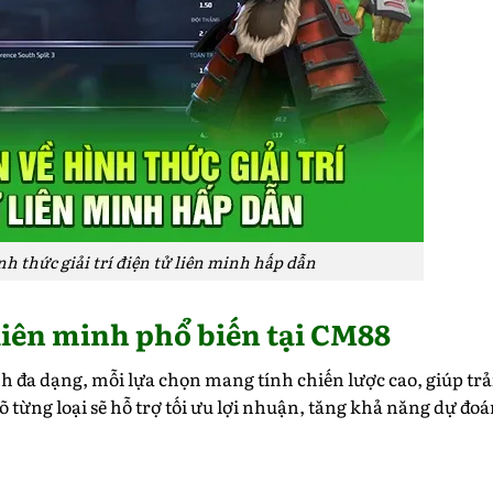
h thức giải trí điện tử liên minh hấp dẫn
liên minh phổ biến tại CM88
 đa dạng, mỗi lựa chọn mang tính chiến lược cao, giúp trả
 từng loại sẽ hỗ trợ tối ưu lợi nhuận, tăng khả năng dự đo