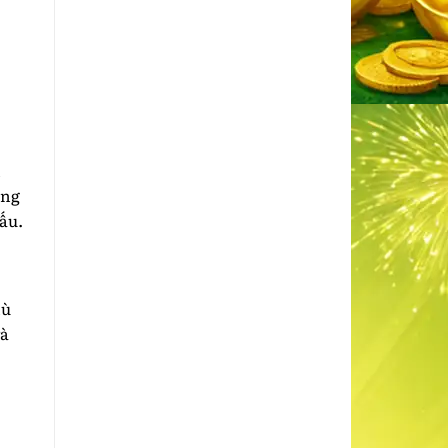
n
úng
ấu.
hù
và