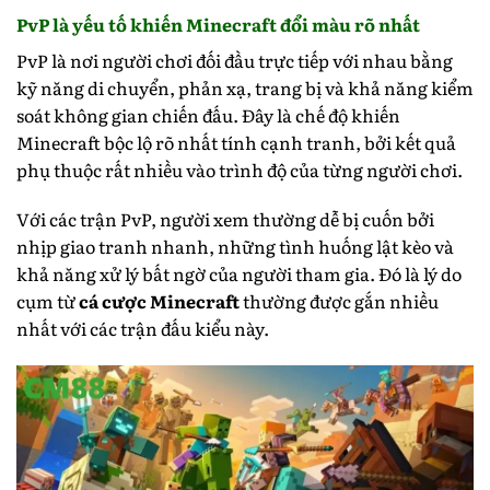
PvP là yếu tố khiến Minecraft đổi màu rõ nhất
PvP là nơi người chơi đối đầu trực tiếp với nhau bằng
kỹ năng di chuyển, phản xạ, trang bị và khả năng kiểm
soát không gian chiến đấu. Đây là chế độ khiến
Minecraft bộc lộ rõ nhất tính cạnh tranh, bởi kết quả
phụ thuộc rất nhiều vào trình độ của từng người chơi.
Với các trận PvP, người xem thường dễ bị cuốn bởi
nhịp giao tranh nhanh, những tình huống lật kèo và
khả năng xử lý bất ngờ của người tham gia. Đó là lý do
cụm từ
cá cược Minecraft
thường được gắn nhiều
nhất với các trận đấu kiểu này.