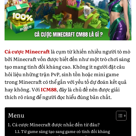
Cá cược Minecraft
là cụm từ khiến nhiều người tò mò
bởi Minecraft vốn được biết đến như một trò chơi sáng
tạo mang tính đối kháng cao. Không ít người đặt câu
hỏi liệu những trận PvP, sinh tồn hoặc mini game
trong Minecraft có thể gắn với yếu tố dự đoán kết quả
hay không. Với
ICM88
, đây là chủ đề nên được giải
thích rõ ràng để người đọc hiểu đúng bản chất.
Menu
Cá cược Minecraft được nhắc đến từ đâu?
Từ game sáng tạo sang game có tính đối kháng