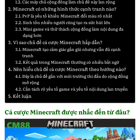
Các máy chủ cộng đồng làm chủ đề này lan rộng
Minecraft có những hình thức cạnh tranh nào?
PvP là yếu tố khiến Minecraft đổi màu rõ nhất
Sinh tồn nhiều người cũng tạo ra sức hút lớn
Mini game và thử thách cộng đồng làm nội dung đa
dạng hơn
Vì sao chủ đề cá cược Minecraft hấp dẫn?
Minecraft tạo cảm giác gần gũi nhưng vẫn đủ cạnh
tranh
Kết quả trong Minecraft thường có nhiều bất ngờ
Nên hiểu chủ đề cá cược Minecraft theo hướng nào?
Đây là chủ đề gắn với môi trường thi đấu do cộng đồng
mở rộng
Cần tách rõ yếu tố game và yếu tố nội dung lan truyền
Kết luận
Cá cược Minecraft được nhắc đến từ đâu?