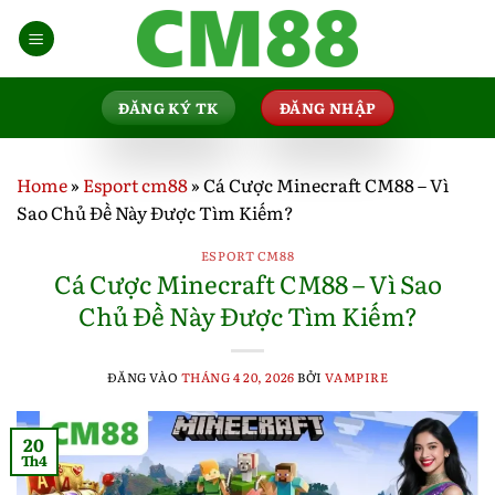
Bỏ
qua
nội
dung
ĐĂNG KÝ TK
ĐĂNG NHẬP
Home
»
Esport cm88
»
Cá Cược Minecraft CM88 – Vì
Sao Chủ Đề Này Được Tìm Kiếm?
ESPORT CM88
Cá Cược Minecraft CM88 – Vì Sao
Chủ Đề Này Được Tìm Kiếm?
ĐĂNG VÀO
THÁNG 4 20, 2026
BỞI
VAMPIRE
20
Th4