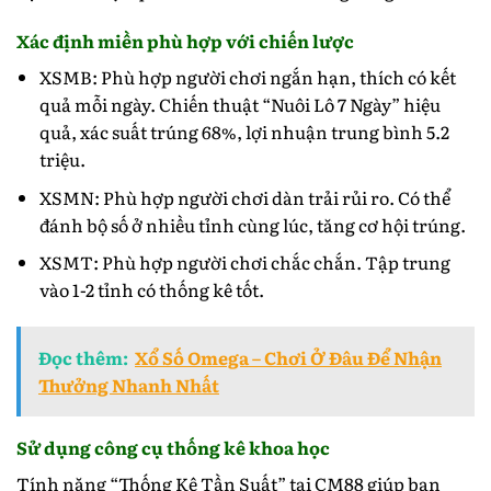
Xác định miền phù hợp với chiến lược
XSMB: Phù hợp người chơi ngắn hạn, thích có kết
quả mỗi ngày. Chiến thuật “Nuôi Lô 7 Ngày” hiệu
quả, xác suất trúng 68%, lợi nhuận trung bình 5.2
triệu.
XSMN: Phù hợp người chơi dàn trải rủi ro. Có thể
đánh bộ số ở nhiều tỉnh cùng lúc, tăng cơ hội trúng.
XSMT: Phù hợp người chơi chắc chắn. Tập trung
vào 1-2 tỉnh có thống kê tốt.
Đọc thêm:
Xổ Số Omega – Chơi Ở Đâu Để Nhận
Thưởng Nhanh Nhất
Sử dụng công cụ thống kê khoa học
Tính năng “Thống Kê Tần Suất” tại CM88 giúp bạn