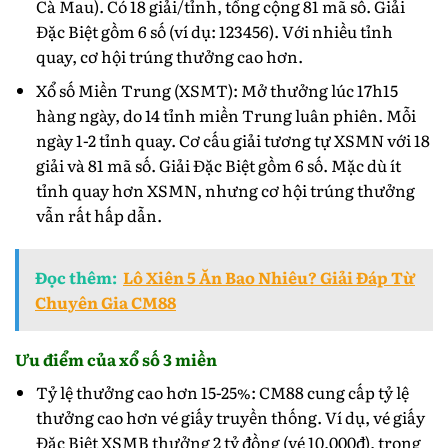
Cà Mau). Có 18 giải/tỉnh, tổng cộng 81 mã số. Giải
Đặc Biệt gồm 6 số (ví dụ: 123456). Với nhiều tỉnh
quay, cơ hội trúng thưởng cao hơn.
Xổ số Miền Trung (XSMT): Mở thưởng lúc 17h15
hàng ngày, do 14 tỉnh miền Trung luân phiên. Mỗi
ngày 1-2 tỉnh quay. Cơ cấu giải tương tự XSMN với 18
giải và 81 mã số. Giải Đặc Biệt gồm 6 số. Mặc dù ít
tỉnh quay hơn XSMN, nhưng cơ hội trúng thưởng
vẫn rất hấp dẫn.
Đọc thêm:
Lô Xiên 5 Ăn Bao Nhiêu? Giải Đáp Từ
Chuyên Gia CM88
Ưu điểm của xổ số 3 miền
Tỷ lệ thưởng cao hơn 15-25%: CM88 cung cấp tỷ lệ
thưởng cao hơn vé giấy truyền thống. Ví dụ, vé giấy
Đặc Biệt XSMB thưởng 2 tỷ đồng (vé 10,000đ), trong