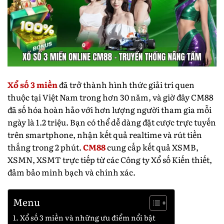
Xổ số 3 miền
đã trở thành hình thức giải trí quen
thuộc tại Việt Nam trong hơn 30 năm, và giờ đây CM88
đã số hóa hoàn hảo với hơn lượng người tham gia mỗi
ngày là 1.2 triệu. Bạn có thể dễ dàng đặt cược trực tuyến
trên smartphone, nhận kết quả realtime và rút tiền
thắng trong 2 phút.
CM88
cung cấp kết quả XSMB,
XSMN, XSMT trực tiếp từ các Công ty Xổ số Kiến thiết,
đảm bảo minh bạch và chính xác.
Menu
Xổ số 3 miền và những ưu điểm nổi bật