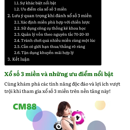
Sự khác biệt nổi bật
Ưu điểm của xổ số 3 miền
Lưu ý quan trọng khi đánh xổ số 3 miền
Xác định miền phù hợp với chiến lược
Sử dụng công cụ thống kê khoa học
Quản lý vốn theo nguyên tắc 70-20-10
Tránh chơi quá nhiều miền cùng một lúc
Cần có giới hạn thua/thắng rõ ràng
Tận dụng khuyến mãi hợp lý
Kết luận
Xổ số 3 miền và những ưu điểm nổi bật
Cùng khám phá các tính năng độc đáo và lợi ích vượt
trội khi tham gia xổ số 3 miền trên nền tảng này!