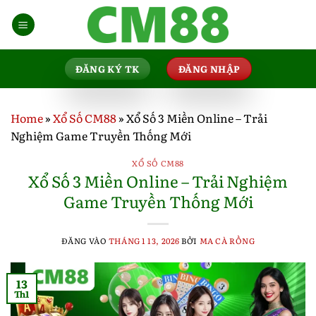
Bỏ
qua
nội
dung
ĐĂNG KÝ TK
ĐĂNG NHẬP
Home
»
Xổ Số CM88
»
Xổ Số 3 Miền Online – Trải
Nghiệm Game Truyền Thống Mới
XỔ SỐ CM88
Xổ Số 3 Miền Online – Trải Nghiệm
Game Truyền Thống Mới
ĐĂNG VÀO
THÁNG 1 13, 2026
BỞI
MA CÀ RỒNG
13
Th1