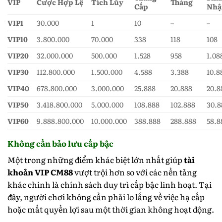
VIP
Cược Hợp Lệ
Tích Lũy
Tháng
Cấp
Nhậ
VIP1
30.000
1
10
–
–
VIP10
3.800.000
70.000
338
118
108
VIP20
32.000.000
500.000
1.528
958
1.08
VIP30
112.800.000
1.500.000
4.588
3.388
10.8
VIP40
678.800.000
3.000.000
25.888
20.888
20.8
VIP50
3.418.800.000
5.000.000
108.888
102.888
30.8
VIP60
9.888.800.000
10.000.000
388.888
288.888
58.8
Không cần bảo lưu cấp bậc
Một trong những điểm khác biệt lớn nhất giúp
tài
khoản VIP CM88
vượt trội hơn so với các nền tảng
khác chính là chính sách duy trì cấp bậc linh hoạt. Tại
đây, người chơi không cần phải lo lắng về việc hạ cấp
hoặc mất quyền lợi sau một thời gian không hoạt động.