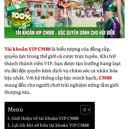
Tài khoản VIP CM88
là biểu tượng của đẳng cấp,
quyền lực trong thế giới cá cược trực tuyến. Khi trở
thành thành viên VIP, bạn được tận hưởng hàng loạt
ưu đãi độc quyền kèm dịch vụ chăm sóc cá nhân hóa
bậc nhất. Với hệ thống cấp bậc minh bạch,
CM88
mang đến cho người chơi trải nghiệm xứng tầm giới
thượng lưu.
Menu
Giới thiệu về tài khoản VIP CM88
Lợi ích khi sở hữu tài khoản VIP CM88