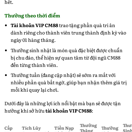
hết.
Thưởng theo thời điểm
Tài khoản VIP CM88
trao tặng phần quà tri ân
dành riêng cho thành viên trung thành định kỳ vào
ngày 01 hàng tháng.
Thưởng sinh nhật là món quà đặc biệt được chuẩn
bị chu đáo, thể hiện sự quan tâm từ đội ngũ CM88
đến từng thành viên.
Thưởng tuần (đang cập nhật) sẽ sớm ra mắt với
nhiều phần quà bất ngờ, giúp bạn nhận thêm giá trị
mỗi khi quay lại chơi.
Dưới đây là những lợi ích nổi bật mà bạn sẽ được tận
hưởng khi sở hữu
tài khoản VIP CM88
:
Thưởng
Thư
Cấp
Tích Lũy
Tiền Nạp
Thưởng
Thăng
Sin