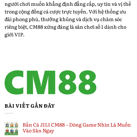
người chơi muốn khẳng định đẳng cấp, uy tín và vị thế
trong cộng đồng cá cược trực tuyến. Với hệ thống ưu
đãi phong phú, thưởng khủng và dịch vụ chăm sóc
riêng biệt, CM88 xứng đáng là sân chơi số 1 dành cho
giới VIP.
BÀI VIẾT GẦN ĐÂY
Bắn Cá JILI CM88 – Dòng Game Nhìn Là Muốn
Vào Săn Ngay