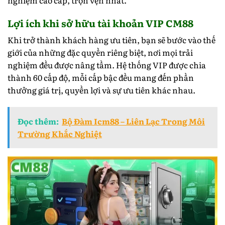
Lợi ích khi sở hữu tài khoản VIP CM88
Khi trở thành khách hàng ưu tiên, bạn sẽ bước vào thế
giới của những đặc quyền riêng biệt, nơi mọi trải
nghiệm đều được nâng tầm. Hệ thống VIP được chia
thành 60 cấp độ, mỗi cấp bậc đều mang đến phần
thưởng giá trị, quyền lợi và sự ưu tiên khác nhau.
Đọc thêm:
Bộ Đàm Icm88 – Liên Lạc Trong Môi
Trường Khắc Nghiệt