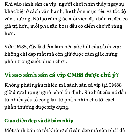
Khi vào sảnh săn cá vip, người chơi nhìn thấy ngay sự
khác biệt ở cách vận hành, hệ thống mục tiêu và tốc độ
vào thưởng. Nó tạo cảm giác mỗi viên đạn bắn ra đều có
giá trị hơn, mỗi pha săn boss đều có điểm chờ rõ ràng
hơn.
Với CM88, đây là điểm làm nên sức hút của sảnh vip:
không chỉ đẹp mắt mà còn giữ được cảm giác hưng
phấn trong suốt phiên chơi.
Vì sao sảnh săn cá vip CM88 được chú ý?
Không phải ngẫu nhiên mà sảnh săn cá vip tại CM88
giữ được lượng người chơi ổn định. Sức hút của nó đến
từ nhiều yếu tố cộng lại, từ phần nhìn cho tới cách
phần thưởng được xây dựng.
Giao diện đẹp và dễ bám nhịp
Một sảnh bắn cá tốt không chỉ cần đẹp mà còn phải dễ