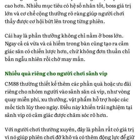
cao hơn. Nhiều mục tiêu có hệ số nhân tốt, boss giá trị
lớn và cơ chế cộng thưởng rõ ràng giúp người chơi
thấy được cơ hội bứt lên trong từng phiên.
Cái hay là phần thưởng không chỉ nằm ở boss lớn.
Ngay cả cá vừa và cá hiếm trong bàn cũng tạo ra cảm
giác săn có chiến lược hơn, chứ không đơn thuần chỉ
bắn ngẫu nhiên rồi chờ may mắn.
Nhiều quà riêng cho người chơi sảnh vip
CM88 thường thiết kế thêm các phần quà hoặc ưu đãi
riêng cho nhóm người vào sảnh săn cá vip, như vòng
quay miễn phí, xu thưởng, vật phẩm hỗ trợ hoặc các
mốc tích lũy theo ngày. Điều này khiến trải nghiệm tại
sảnh vip có cảm giác được chăm sóc rõ hơn.
Với người chơi thường xuyên, đây là phần rất có giá trị
vì nó giúp phiên chơi đỡ khô và có thêm động lực để giữ