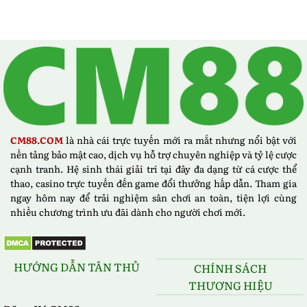
CM88.COM
là nhà cái trực tuyến mới ra mắt nhưng nổi bật với
nền tảng bảo mật cao, dịch vụ hỗ trợ chuyên nghiệp và tỷ lệ cược
cạnh tranh. Hệ sinh thái giải trí tại đây đa dạng từ cá cược thể
thao, casino trực tuyến đến game đổi thưởng hấp dẫn. Tham gia
ngay hôm nay để trải nghiệm sân chơi an toàn, tiện lợi cùng
nhiều chương trình ưu đãi dành cho người chơi mới.
HƯỚNG DẪN TÂN THỦ
CHÍNH SÁCH
THƯƠNG HIỆU