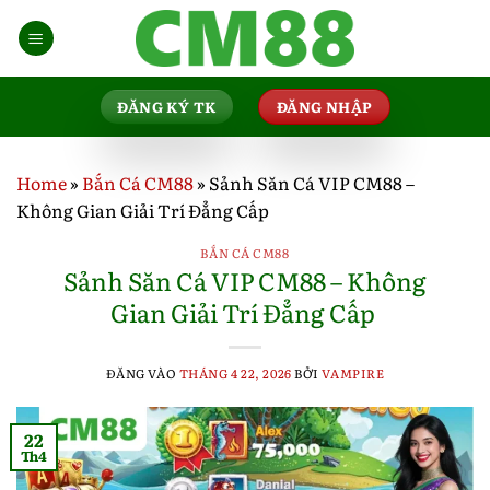
Bỏ
qua
nội
dung
ĐĂNG KÝ TK
ĐĂNG NHẬP
Home
»
Bắn Cá CM88
»
Sảnh Săn Cá VIP CM88 –
Không Gian Giải Trí Đẳng Cấp
BẮN CÁ CM88
Sảnh Săn Cá VIP CM88 – Không
Gian Giải Trí Đẳng Cấp
ĐĂNG VÀO
THÁNG 4 22, 2026
BỞI
VAMPIRE
22
Th4