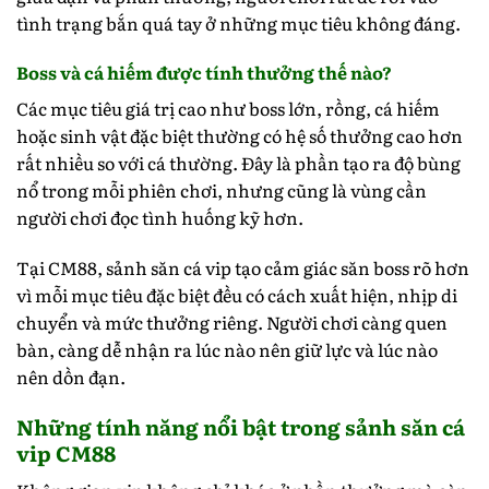
tình trạng bắn quá tay ở những mục tiêu không đáng.
Boss và cá hiếm được tính thưởng thế nào?
Các mục tiêu giá trị cao như boss lớn, rồng, cá hiếm
hoặc sinh vật đặc biệt thường có hệ số thưởng cao hơn
rất nhiều so với cá thường. Đây là phần tạo ra độ bùng
nổ trong mỗi phiên chơi, nhưng cũng là vùng cần
người chơi đọc tình huống kỹ hơn.
Tại CM88, sảnh săn cá vip tạo cảm giác săn boss rõ hơn
vì mỗi mục tiêu đặc biệt đều có cách xuất hiện, nhịp di
chuyển và mức thưởng riêng. Người chơi càng quen
bàn, càng dễ nhận ra lúc nào nên giữ lực và lúc nào
nên dồn đạn.
Những tính năng nổi bật trong sảnh săn cá
vip CM88