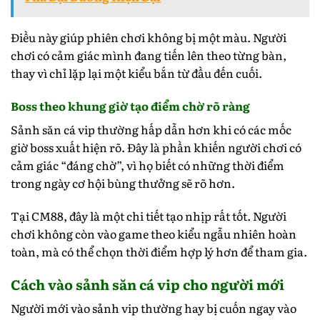
Điều này giúp phiên chơi không bị một màu. Người
chơi có cảm giác mình đang tiến lên theo từng bàn,
thay vì chỉ lặp lại một kiểu bắn từ đầu đến cuối.
Boss theo khung giờ tạo điểm chờ rõ ràng
Sảnh săn cá vip thường hấp dẫn hơn khi có các mốc
giờ boss xuất hiện rõ. Đây là phần khiến người chơi có
cảm giác “đáng chờ”, vì họ biết có những thời điểm
trong ngày cơ hội bùng thưởng sẽ rõ hơn.
Tại CM88, đây là một chi tiết tạo nhịp rất tốt. Người
chơi không còn vào game theo kiểu ngẫu nhiên hoàn
toàn, mà có thể chọn thời điểm hợp lý hơn để tham gia.
Cách vào sảnh săn cá vip cho người mới
Người mới vào sảnh vip thường hay bị cuốn ngay vào