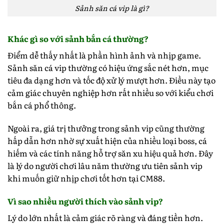
Sảnh săn cá vip là gì?
Khác gì so với sảnh bắn cá thường?
Điểm dễ thấy nhất là phần hình ảnh và nhịp game.
Sảnh săn cá vip thường có hiệu ứng sắc nét hơn, mục
tiêu đa dạng hơn và tốc độ xử lý mượt hơn. Điều này tạo
cảm giác chuyên nghiệp hơn rất nhiều so với kiểu chơi
bắn cá phổ thông.
Ngoài ra, giá trị thưởng trong sảnh vip cũng thường
hấp dẫn hơn nhờ sự xuất hiện của nhiều loại boss, cá
hiếm và các tính năng hỗ trợ săn xu hiệu quả hơn. Đây
là lý do người chơi lâu năm thường ưu tiên sảnh vip
khi muốn giữ nhịp chơi tốt hơn tại CM88.
Vì sao nhiều người thích vào sảnh vip?
Lý do lớn nhất là cảm giác rõ ràng và đáng tiền hơn.