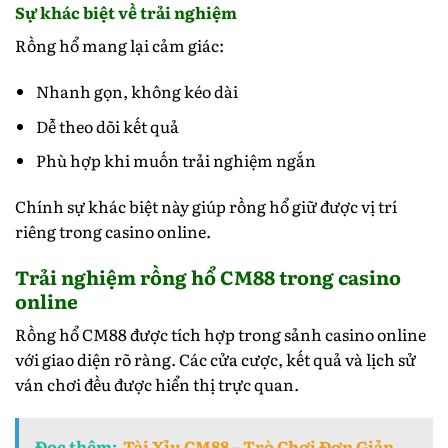
Sự khác biệt về trải nghiệm
Rồng hổ mang lại cảm giác:
Nhanh gọn, không kéo dài
Dễ theo dõi kết quả
Phù hợp khi muốn trải nghiệm ngắn
Chính sự khác biệt này giúp rồng hổ giữ được vị trí
riêng trong casino online.
Trải nghiệm rồng hổ CM88 trong casino
online
Rồng hổ CM88 được tích hợp trong sảnh casino online
với giao diện rõ ràng. Các cửa cược, kết quả và lịch sử
ván chơi đều được hiển thị trực quan.
Đọc thêm:
Tài Xỉu CM88 – Trò Chơi Đơn Giản,