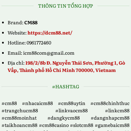
THÔNG TIN TỔNG HỢP
Brand:
CM88
Website:
https://dcm88.net/
Hotline: 0961772460
Email:
icm88com@gmail.com
Địa chỉ:
198/2/8b Đ. Nguyễn Thái Sơn, Phường 1, Gò
Vấp, Thành phố Hồ Chí Minh 700000, Vietnam
#HASHTAG
#cm88 #nhacaicm88 #cm88uytin #cm88chinhthuc
#trangchucm88 #linkvaocm88 #linkcm88
#cm88moinhat #dangkycm88 #dangnhapcm88
#taikhoancm88 #cm88casino #slotcm88 #gamebaicm88