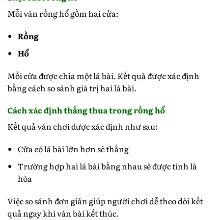
Mỗi ván rồng hổ gồm hai cửa:
Rồng
Hổ
Mỗi cửa được chia một lá bài. Kết quả được xác định
bằng cách so sánh giá trị hai lá bài.
Cách xác định thắng thua trong rồng hổ
Kết quả ván chơi được xác định như sau:
Cửa có lá bài lớn hơn sẽ thắng
Trường hợp hai lá bài bằng nhau sẽ được tính là
hòa
Việc so sánh đơn giản giúp người chơi dễ theo dõi kết
quả ngay khi ván bài kết thúc.