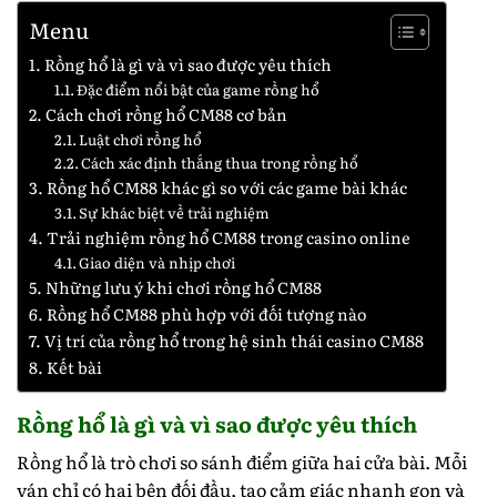
Menu
Rồng hổ là gì và vì sao được yêu thích
Đặc điểm nổi bật của game rồng hổ
Cách chơi rồng hổ CM88 cơ bản
Luật chơi rồng hổ
Cách xác định thắng thua trong rồng hổ
Rồng hổ CM88 khác gì so với các game bài khác
Sự khác biệt về trải nghiệm
Trải nghiệm rồng hổ CM88 trong casino online
Giao diện và nhịp chơi
Những lưu ý khi chơi rồng hổ CM88
Rồng hổ CM88 phù hợp với đối tượng nào
Vị trí của rồng hổ trong hệ sinh thái casino CM88
Kết bài
Rồng hổ là gì và vì sao được yêu thích
Rồng hổ là trò chơi so sánh điểm giữa hai cửa bài. Mỗi
ván chỉ có hai bên đối đầu, tạo cảm giác nhanh gọn và