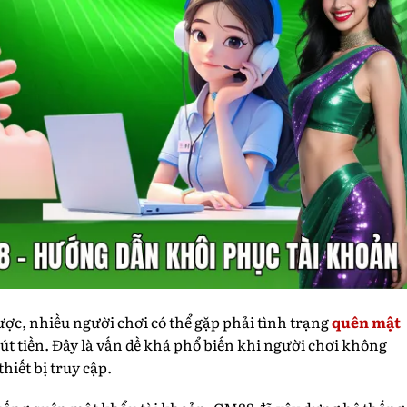
ược, nhiều người chơi có thể gặp phải tình trạng
quên mật
 tiền. Đây là vấn đề khá phổ biến khi người chơi không
iết bị truy cập.