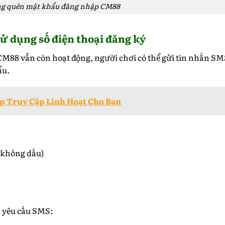
ng quên mật khẩu đăng nhập CM88
ử dụng số điện thoại đăng ký
n CM88 vẫn còn hoạt động, người chơi có thể gửi tin nhắn S
ẩu.
áp Truy Cập Linh Hoạt Cho Bạn
(không dấu)
n yêu cầu SMS: