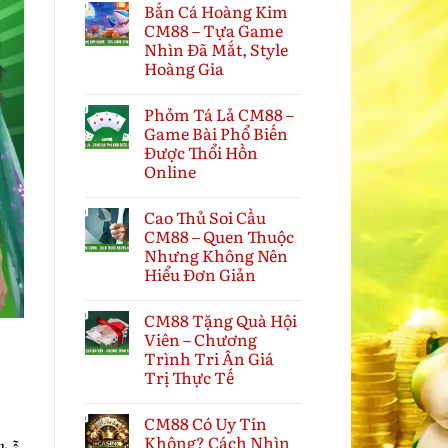
Bắn Cá Hoàng Kim
CM88 – Tựa Game
Nhìn Đã Mắt, Style
Hoàng Gia
Phỏm Tá Lả CM88 –
Game Bài Phổ Biến
Được Thổi Hồn
Online
Cao Thủ Soi Cầu
CM88 – Quen Thuộc
Nhưng Không Nên
Hiểu Đơn Giản
CM88 Tặng Quà Hội
Viên – Chương
Trình Tri Ân Giá
Trị Thực Tế
CM88 Có Uy Tín
Không? Cách Nhìn