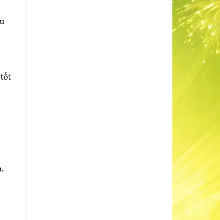
ẩu
tốt
n
.