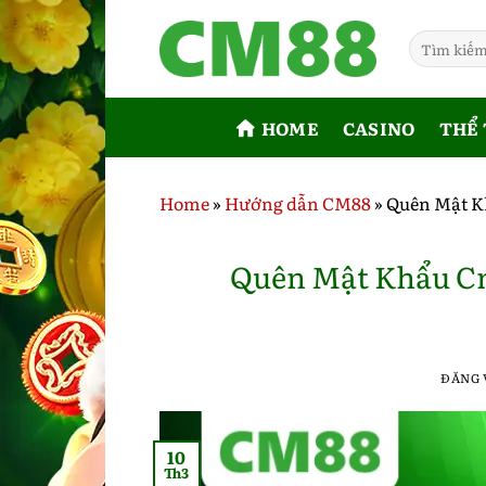
Bỏ
qua
nội
dung
HOME
CASINO
THỂ
Home
»
Hướng dẫn CM88
»
Quên Mật K
Quên Mật Khẩu Cm
ĐĂNG
10
Th3