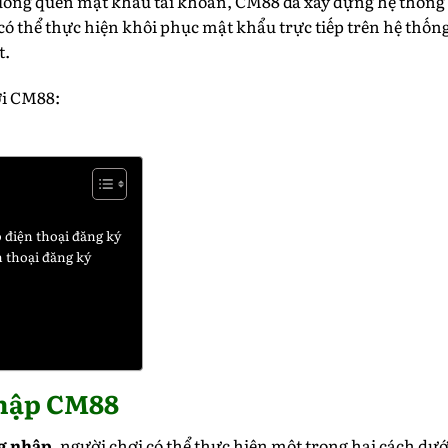
 huống quên mật khẩu tài khoản, CM88 đã xây dựng hệ thống
 có thể thực hiện khôi phục mật khẩu trực tiếp trên hệ thốn
t.
ơi CM88:
 điện thoại đăng ký
 thoại đăng ký
hập CM88
g nhập
, người chơi có thể thực hiện một trong hai cách dướ