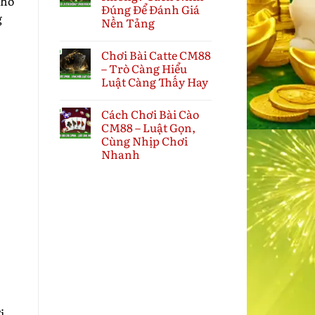
 hỗ
Đúng Để Đánh Giá
g
Nền Tảng
Chơi Bài Catte CM88
– Trò Càng Hiểu
Luật Càng Thấy Hay
Cách Chơi Bài Cào
CM88 – Luật Gọn,
Cùng Nhịp Chơi
Nhanh
i