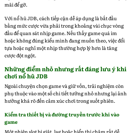
mãi để gỡ.
Với nổ hũ JDB, cách tiếp cận dễ áp dụng là bắt đầu
bằng mức cược vừa phải trong khoảng vài chục vòng
đầu để quan sát nhịp game. Nếu thấy game quá im
hoặc không đúng kiểu mình đang muốn theo, việc đổi
tựa hoặc nghỉ một nhịp thường hợp lý hơn là tăng
cược đột ngột.
Những điểm nhỏ nhưng rất đáng lưu ý khi
chơi nổ hũ JDB
Ngoài chuyện chọn game và giữ vốn, trải nghiệm còn
phụ thuộc vào một số chi tiết tưởng nhỏ nhưng lại ảnh
hưởng khá rõ đến cảm xúc chơi trong suốt phiên.
Kiểm tra thiết bị và đường truyền trước khi vào
game
Một phiên slot bị giật, lag hoặc hiển thị chậm rất dễ