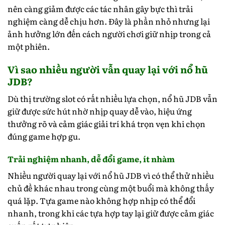
nên càng giảm được các tác nhân gây bực thì trải
nghiệm càng dễ chịu hơn. Đây là phần nhỏ nhưng lại
ảnh hưởng lớn đến cách người chơi giữ nhịp trong cả
một phiên.
Vì sao nhiều người vẫn quay lại với nổ hũ
JDB?
Dù thị trường slot có rất nhiều lựa chọn, nổ hũ JDB vẫn
giữ được sức hút nhờ nhịp quay dễ vào, hiệu ứng
thưởng rõ và cảm giác giải trí khá trọn vẹn khi chọn
đúng game hợp gu.
Trải nghiệm nhanh, dễ đổi game, ít nhàm
Nhiều người quay lại với nổ hũ JDB vì có thể thử nhiều
chủ đề khác nhau trong cùng một buổi mà không thấy
quá lặp. Tựa game nào không hợp nhịp có thể đổi
nhanh, trong khi các tựa hợp tay lại giữ được cảm giác