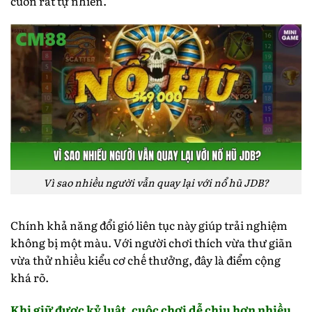
cuốn rất tự nhiên.
Vì sao nhiều người vẫn quay lại với nổ hũ JDB?
Chính khả năng đổi gió liên tục này giúp trải nghiệm
không bị một màu. Với người chơi thích vừa thư giãn
vừa thử nhiều kiểu cơ chế thưởng, đây là điểm cộng
khá rõ.
Khi giữ được kỷ luật, cuộc chơi dễ chịu hơn nhiều