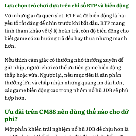
Lựa chọn trò chơi dựa trên chỉ số RTP và biến động
Với những ai đã quen slot, RTP và độ biến động là hai
yếu tố rất đáng để nhìn trước khi bắt đầu. RTP mang
tính tham khảo về tỷ lệ hoàn trả, còn độ biến động cho
biết game có xu hướng trả đều hay thưa nhưng mạnh
hơn.
Nếu thích cảm giác có thưởng nhỏ thường xuyên để
giữ nhịp, người chơi có thể ưu tiên game biến động
thấp hoặc vừa. Ngược lại, nếu mục tiêu là săn phần
thưởng lớn và chấp nhận những quãng im dài hơn,
các game biến động cao trong nhóm nổ hũ JDB sẽ phù
hợp hơn.
Ưu đãi trên CM88 nên dùng thế nào cho đỡ
phí?
Một phần khiến trải nghiệm nổ hũ JDB dễ chịu hơn là