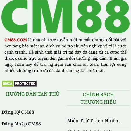
CM88.COM
là nhà cái trực tuyến mới ra mắt nhưng nổi bật với
nền tảng bảo mật cao, dịch vụ hỗ trợ chuyên nghiệp và tỷ lệ cược
cạnh tranh. Hệ sinh thái giải trí tại đây đa dạng từ cá cược thể
thao, casino trực tuyến đến game đổi thưởng hấp dẫn. Tham gia
ngay hôm nay để trải nghiệm sân chơi an toàn, tiện lợi cùng
nhiều chương trình ưu đãi dành cho người chơi mới.
HƯỚNG DẪN TÂN THỦ
CHÍNH SÁCH
THƯƠNG HIỆU
Đăng Ký CM88
Miễn Trừ Trách Nhiệm
Đăng Nhập CM88