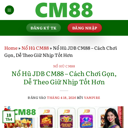
Bỏ
qua
nội
dung
ĐĂNG KÝ TK
ĐĂNG NHẬP
Home
»
Nổ Hũ CM88
»
Nổ Hũ JDB CM88 – Cách Chơi
Gọn, Dễ Theo Giữ Nhịp Tốt Hơn
NỔ HŨ CM88
Nổ Hũ JDB CM88 – Cách Chơi Gọn,
Dễ Theo Giữ Nhịp Tốt Hơn
ĐĂNG VÀO
THÁNG 4 18, 2026
BỞI
VAMPIRE
18
Th4