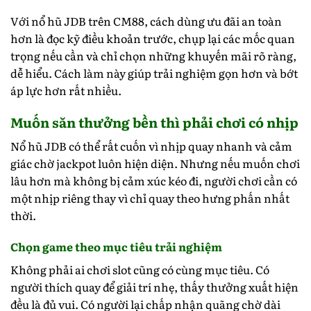
Với nổ hũ JDB trên CM88, cách dùng ưu đãi an toàn
hơn là đọc kỹ điều khoản trước, chụp lại các mốc quan
trọng nếu cần và chỉ chọn những khuyến mãi rõ ràng,
dễ hiểu. Cách làm này giúp trải nghiệm gọn hơn và bớt
áp lực hơn rất nhiều.
Muốn săn thưởng bền thì phải chơi có nhịp
Nổ hũ JDB có thể rất cuốn vì nhịp quay nhanh và cảm
giác chờ jackpot luôn hiện diện. Nhưng nếu muốn chơi
lâu hơn mà không bị cảm xúc kéo đi, người chơi cần có
một nhịp riêng thay vì chỉ quay theo hưng phấn nhất
thời.
Chọn game theo mục tiêu trải nghiệm
Không phải ai chơi slot cũng có cùng mục tiêu. Có
người thích quay để giải trí nhẹ, thấy thưởng xuất hiện
đều là đủ vui. Có người lại chấp nhận quãng chờ dài