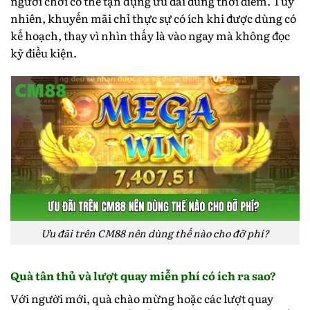
người chơi có thể tận dụng ưu đãi đúng thời điểm. Tuy
nhiên, khuyến mãi chỉ thực sự có ích khi được dùng có
kế hoạch, thay vì nhìn thấy là vào ngay mà không đọc
kỹ điều kiện.
Ưu đãi trên CM88 nên dùng thế nào cho đỡ phí?
Quà tân thủ và lượt quay miễn phí có ích ra sao?
Với người mới, quà chào mừng hoặc các lượt quay