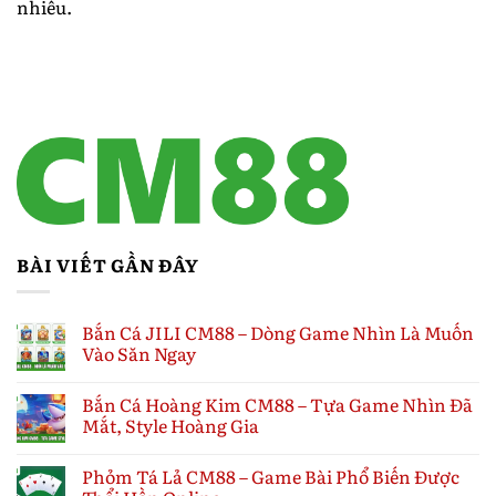
nhiều.
BÀI VIẾT GẦN ĐÂY
Bắn Cá JILI CM88 – Dòng Game Nhìn Là Muốn
Vào Săn Ngay
Bắn Cá Hoàng Kim CM88 – Tựa Game Nhìn Đã
Mắt, Style Hoàng Gia
Phỏm Tá Lả CM88 – Game Bài Phổ Biến Được