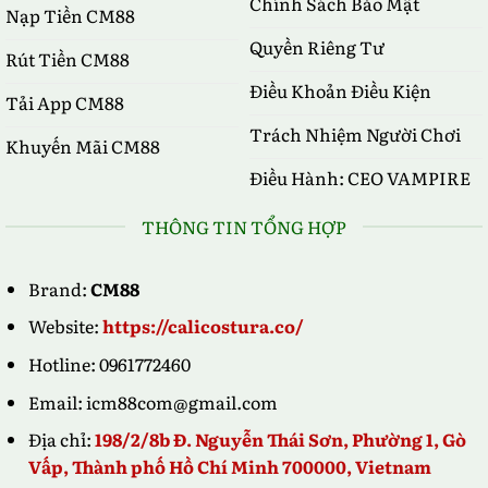
Chính Sách Bảo Mật
Nạp Tiền CM88
Quyền Riêng Tư
Rút Tiền CM88
Điều Khoản Điều Kiện
Tải App CM88
Trách Nhiệm Người Chơi
Khuyến Mãi CM88
Điều Hành: CEO VAMPIRE
THÔNG TIN TỔNG HỢP
Brand:
CM88
Website:
https://calicostura.co/
Hotline: 0961772460
Email:
icm88com@gmail.com
Địa chỉ:
198/2/8b Đ. Nguyễn Thái Sơn, Phường 1, Gò
Vấp, Thành phố Hồ Chí Minh 700000, Vietnam