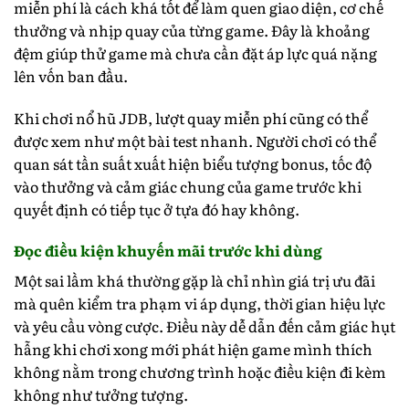
miễn phí là cách khá tốt để làm quen giao diện, cơ chế
thưởng và nhịp quay của từng game. Đây là khoảng
đệm giúp thử game mà chưa cần đặt áp lực quá nặng
lên vốn ban đầu.
Khi chơi nổ hũ JDB, lượt quay miễn phí cũng có thể
được xem như một bài test nhanh. Người chơi có thể
quan sát tần suất xuất hiện biểu tượng bonus, tốc độ
vào thưởng và cảm giác chung của game trước khi
quyết định có tiếp tục ở tựa đó hay không.
Đọc điều kiện khuyến mãi trước khi dùng
Một sai lầm khá thường gặp là chỉ nhìn giá trị ưu đãi
mà quên kiểm tra phạm vi áp dụng, thời gian hiệu lực
và yêu cầu vòng cược. Điều này dễ dẫn đến cảm giác hụt
hẫng khi chơi xong mới phát hiện game mình thích
không nằm trong chương trình hoặc điều kiện đi kèm
không như tưởng tượng.