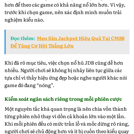
hơn để theo các game có khả năng nổ lớn hơn. Vì vậy,
trước khi chọn game, nên xác định mình muốn trải
nghiệm kiểu nào.
Đọc thêm:
Mẹo Săn Jackpot Hiệu Quả Tại CM88
Để Tăng Cơ Hội Thắng Lớn
Khi đã rõ mục tiêu, việc chọn nổ hũ JDB cũng dễ hơn
nhiều. Người chơi sẽ không bị nhảy liên tục giữa các
tựa chỉ vì thấy hiệu ứng đẹp hoặc nghe người khác nói
game đó đang “nóng”.
Kiểm soát ngân sách riêng trong mỗi phiên cược
Một nguyên tắc khá quan trọng là nên chia vốn thành
từng phiên nhỏ thay vì dồn cả khoản lớn vào một lần.
Khi mỗi phiên đều có mức trần lỗ và mốc dừng rõ ràng,
người chơi sẽ chủ động hơn và ít bị cuốn theo kiểu quay