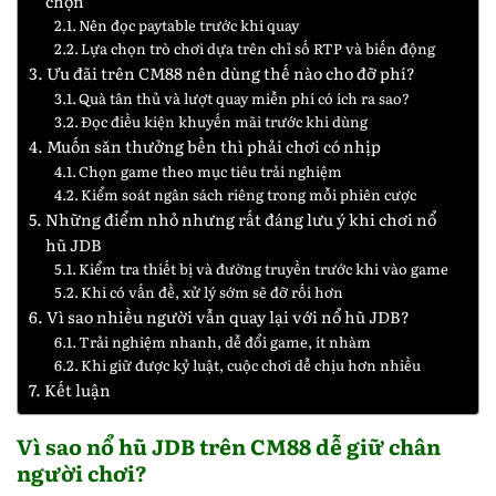
chọn
Nên đọc paytable trước khi quay
Lựa chọn trò chơi dựa trên chỉ số RTP và biến động
Ưu đãi trên CM88 nên dùng thế nào cho đỡ phí?
Quà tân thủ và lượt quay miễn phí có ích ra sao?
Đọc điều kiện khuyến mãi trước khi dùng
Muốn săn thưởng bền thì phải chơi có nhịp
Chọn game theo mục tiêu trải nghiệm
Kiểm soát ngân sách riêng trong mỗi phiên cược
Những điểm nhỏ nhưng rất đáng lưu ý khi chơi nổ
hũ JDB
Kiểm tra thiết bị và đường truyền trước khi vào game
Khi có vấn đề, xử lý sớm sẽ đỡ rối hơn
Vì sao nhiều người vẫn quay lại với nổ hũ JDB?
Trải nghiệm nhanh, dễ đổi game, ít nhàm
Khi giữ được kỷ luật, cuộc chơi dễ chịu hơn nhiều
Kết luận
Vì sao nổ hũ JDB trên CM88 dễ giữ chân
người chơi?