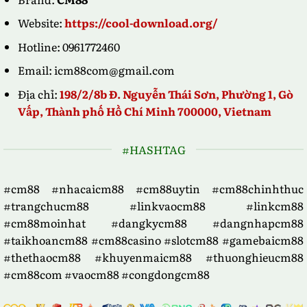
Website:
https://cool-download.org/
Hotline: 0961772460
Email:
icm88com@gmail.com
Địa chỉ:
198/2/8b Đ. Nguyễn Thái Sơn, Phường 1, Gò
Vấp, Thành phố Hồ Chí Minh 700000, Vietnam
#HASHTAG
#cm88 #nhacaicm88 #cm88uytin #cm88chinhthuc
#trangchucm88 #linkvaocm88 #linkcm88
#cm88moinhat #dangkycm88 #dangnhapcm88
#taikhoancm88 #cm88casino #slotcm88 #gamebaicm88
#thethaocm88 #khuyenmaicm88 #thuonghieucm88
#cm88com #vaocm88 #congdongcm88