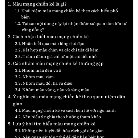
Màu mạng chiến kê là gì?
Khái niệm màu mạng chiến kê theo cách hiểu phổ
biến
Tại sao nội dung này lại nhận được sự quan tâm lớn từ
cộng đồng?
Cách nhận biết màu mạng chiến kê
Nhận biết qua màu lông chủ đạo
Kết hợp màu chân và các chi tiết đi kèm
Tránh đánh giá chỉ từ một chi tiết nhỏ
Các nhóm màu mạng chiến kê thường gặp
Nhóm màu đen và ô
Nhóm màu xám
Nhóm màu đỏ, tía và điều
Nhóm màu vàng, nâu và sáng màu
Ý nghĩa của màu mạng chiến kê theo quan niệm dân
gian
Màu mạng chiến kê và cách liên hệ với ngũ hành
Nên hiểu ý nghĩa theo hướng tham khảo
Lưu ý khi tìm hiểu màu mạng chiến kê
Không nên tuyệt đối hóa cách gọi dân gian
Nên quan sát tổng thể để dễ nhận biết hơn