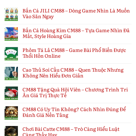
Bắn Cá JILI CM88 – Dòng Game Nhìn Là Muốn
Vào Săn Ngay
Bắn Cá Hoàng Kim CM88 – Tựa Game Nhìn Đã
Mắt, Style Hoàng Gia
Phỏm Tá Lả CM88 – Game Bài Phổ Biến Được
Thổi Hồn Online
Cao Thủ Soi Cầu CM88 – Quen Thuộc Nhưng
Không Nên Hiểu Đơn Giản
CM88 Tặng Quà Hội Viên – Chương Trình Tri
Ân Giá Trị Thực Tế
CM88 Có Uy Tín Không? Cách Nhìn Đúng Để
Đánh Giá Nền Tảng
Chơi Bài Catte CM88 – Trò Càng Hiểu Luật
Càng Thấy Hay