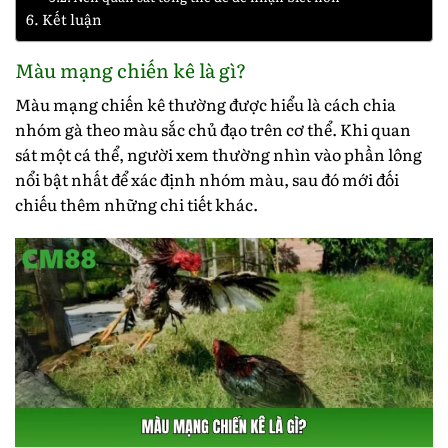
Kết luận
Màu mạng chiến kê là gì?
Màu mạng chiến kê thường được hiểu là cách chia
nhóm gà theo màu sắc chủ đạo trên cơ thể. Khi quan
sát một cá thể, người xem thường nhìn vào phần lông
nổi bật nhất để xác định nhóm màu, sau đó mới đối
chiếu thêm những chi tiết khác.