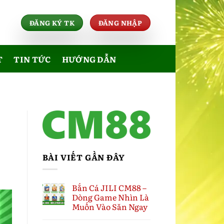
ĐĂNG KÝ TK
ĐĂNG NHẬP
T
TIN TỨC
HƯỚNG DẪN
BÀI VIẾT GẦN ĐÂY
Bắn Cá JILI CM88 –
Dòng Game Nhìn Là
Muốn Vào Săn Ngay