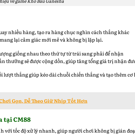
thiệu về game Kho Báu Ganesha
quay nhiều hàng, tạo ra hàng chục nghìn cách thắng khác
mang lại cảm giác mới mẻ và không bị lặp lại.
tượng giống nhau theo thứ tự từ trái sang phải để nhận
ần thưởng sẽ được cộng dồn, giúp tăng tổng giá trị nhận đư
ỗi lượt thắng giúp kéo dài chuỗi chiến thắng và tạo thêm cơ 
Chơi Gọn, Dễ Theo Giữ Nhịp Tốt Hơn
a tại CM88
với tốc độ xử lý nhanh, giúp người chơi không bị gián đo