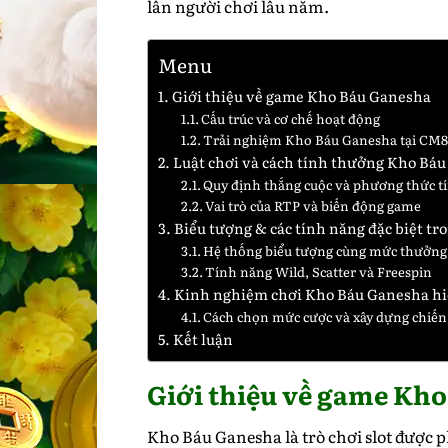
lẫn người chơi lâu năm.
Menu
Giới thiệu về game Kho Báu Ganesha
Cấu trúc và cơ chế hoạt động
Trải nghiệm Kho Báu Ganesha tại CM
Luật chơi và cách tính thưởng Kho Bá
Quy định thắng cuộc và phương thức t
Vai trò của RTP và biến động game
Biểu tượng & các tính năng đặc biệt t
Hệ thống biểu tượng cùng mức thưởng
Tính năng Wild, Scatter và Freespin
Kinh nghiệm chơi Kho Báu Ganesha hi
Cách chọn mức cược và xây dựng chiến
Kết luận
Giới thiệu về game Kh
Kho Báu Ganesha là trò chơi slot được 