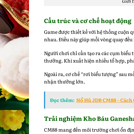
Giới 
Cấu trúc và cơ chế hoạt động
Game được thiết kế với hệ thống cuộn 
nhau. Điều này giúp mỗi vòng quay đều 
Người chơi chỉ cần tạo ra các cụm biểu 
thưởng. Khi xuất hiện nhiều tổ hợp, ph
Ngoài ra, cơ chế “rơi biểu tượng” sau m
nhận thưởng lớn.
Đọc thêm:
Nổ Hũ JDB CM88 – Cách 
Trải nghiệm Kho Báu Ganesh
CM88 mang đến môi trường chơi ổn định 