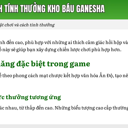
ật chơi và cách tính thưởng
ình đến cao, phù hợp với những ai thích cảm giác hồi hộp và
tố này sẽ giúp bạn xây dựng chiến lược chơi phù hợp hơn.
năng đặc biệt trong game
ế theo phong cách mạt chược kết hợp văn hóa Ấn Độ, tạo n
ức thưởng tương ứng
hác nhau, từ thấp đến cao. Những biểu tượng cao cấp thườn