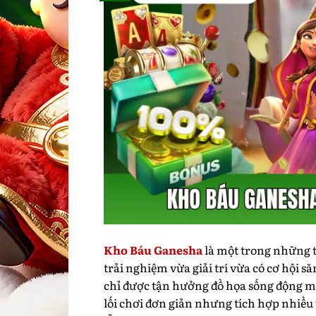
Kho Báu Ganesha
là một trong những t
trải nghiệm vừa giải trí vừa có cơ hội 
chỉ được tận hưởng đồ họa sống động mà
lối chơi đơn giản nhưng tích hợp nhiều 