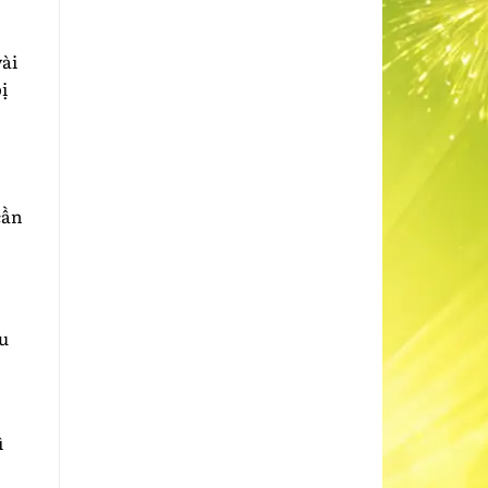
vài
ị
cần
ều
ì