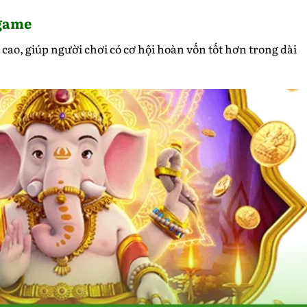
 game
cao, giúp người chơi có cơ hội hoàn vốn tốt hơn trong dài