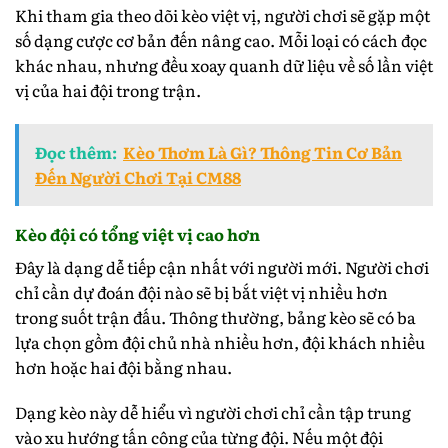
Khi tham gia theo dõi kèo việt vị, người chơi sẽ gặp một
số dạng cược cơ bản đến nâng cao. Mỗi loại có cách đọc
khác nhau, nhưng đều xoay quanh dữ liệu về số lần việt
vị của hai đội trong trận.
Đọc thêm:
Kèo Thơm Là Gì? Thông Tin Cơ Bản
Đến Người Chơi Tại CM88
Kèo đội có tổng việt vị cao hơn
Đây là dạng dễ tiếp cận nhất với người mới. Người chơi
chỉ cần dự đoán đội nào sẽ bị bắt việt vị nhiều hơn
trong suốt trận đấu. Thông thường, bảng kèo sẽ có ba
lựa chọn gồm đội chủ nhà nhiều hơn, đội khách nhiều
hơn hoặc hai đội bằng nhau.
Dạng kèo này dễ hiểu vì người chơi chỉ cần tập trung
vào xu hướng tấn công của từng đội. Nếu một đội