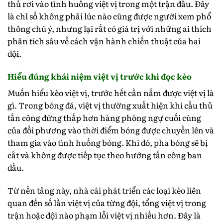
thủ rơi vào tình huống việt vị trong một trận đấu. Đây
là chỉ số không phải lúc nào cũng được người xem phổ
thông chú ý, nhưng lại rất có giá trị với những ai thích
phân tích sâu về cách vận hành chiến thuật của hai
đội.
Hiểu đúng khái niệm việt vị trước khi đọc kèo
Muốn hiểu kèo việt vị, trước hết cần nắm được việt vị là
gì. Trong bóng đá, việt vị thường xuất hiện khi cầu thủ
tấn công đứng thấp hơn hàng phòng ngự cuối cùng
của đối phương vào thời điểm bóng được chuyền lên và
tham gia vào tình huống bóng. Khi đó, pha bóng sẽ bị
cắt và không được tiếp tục theo hướng tấn công ban
đầu.
Từ nền tảng này, nhà cái phát triển các loại kèo liên
quan đến số lần việt vị của từng đội, tổng việt vị trong
trận hoặc đội nào phạm lỗi việt vị nhiều hơn. Đây là