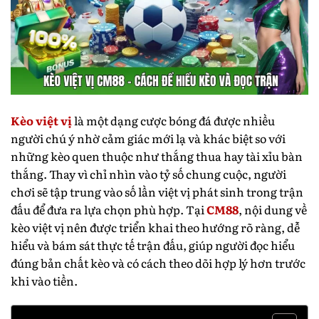
Kèo việt vị
là một dạng cược bóng đá được nhiều
người chú ý nhờ cảm giác mới lạ và khác biệt so với
những kèo quen thuộc như thắng thua hay tài xỉu bàn
thắng. Thay vì chỉ nhìn vào tỷ số chung cuộc, người
chơi sẽ tập trung vào số lần việt vị phát sinh trong trận
đấu để đưa ra lựa chọn phù hợp. Tại
CM88
, nội dung về
kèo việt vị nên được triển khai theo hướng rõ ràng, dễ
hiểu và bám sát thực tế trận đấu, giúp người đọc hiểu
đúng bản chất kèo và có cách theo dõi hợp lý hơn trước
khi vào tiền.