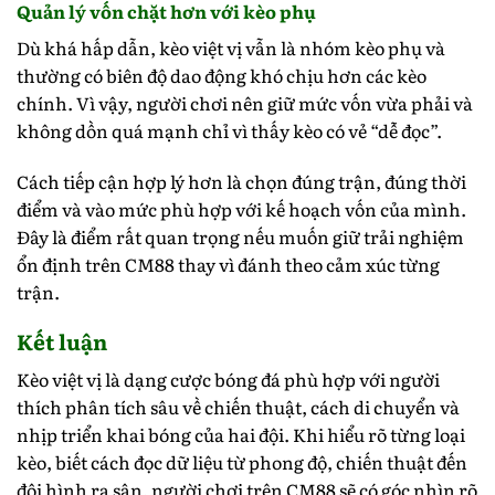
Quản lý vốn chặt hơn với kèo phụ
Dù khá hấp dẫn, kèo việt vị vẫn là nhóm kèo phụ và
thường có biên độ dao động khó chịu hơn các kèo
chính. Vì vậy, người chơi nên giữ mức vốn vừa phải và
không dồn quá mạnh chỉ vì thấy kèo có vẻ “dễ đọc”.
Cách tiếp cận hợp lý hơn là chọn đúng trận, đúng thời
điểm và vào mức phù hợp với kế hoạch vốn của mình.
Đây là điểm rất quan trọng nếu muốn giữ trải nghiệm
ổn định trên CM88 thay vì đánh theo cảm xúc từng
trận.
Kết luận
Kèo việt vị là dạng cược bóng đá phù hợp với người
thích phân tích sâu về chiến thuật, cách di chuyển và
nhịp triển khai bóng của hai đội. Khi hiểu rõ từng loại
kèo, biết cách đọc dữ liệu từ phong độ, chiến thuật đến
đội hình ra sân, người chơi trên CM88 sẽ có góc nhìn rõ