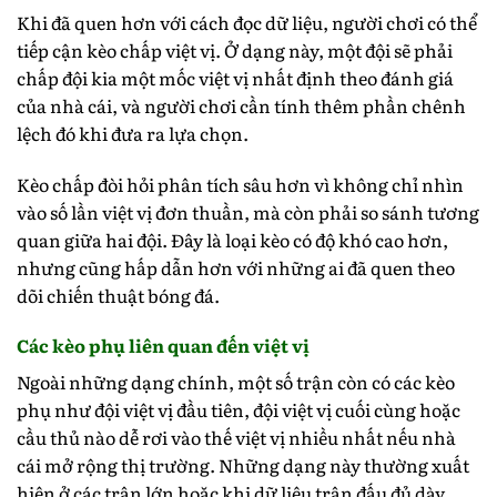
Khi đã quen hơn với cách đọc dữ liệu, người chơi có thể
tiếp cận kèo chấp việt vị. Ở dạng này, một đội sẽ phải
chấp đội kia một mốc việt vị nhất định theo đánh giá
của nhà cái, và người chơi cần tính thêm phần chênh
lệch đó khi đưa ra lựa chọn.
Kèo chấp đòi hỏi phân tích sâu hơn vì không chỉ nhìn
vào số lần việt vị đơn thuần, mà còn phải so sánh tương
quan giữa hai đội. Đây là loại kèo có độ khó cao hơn,
nhưng cũng hấp dẫn hơn với những ai đã quen theo
dõi chiến thuật bóng đá.
Các kèo phụ liên quan đến việt vị
Ngoài những dạng chính, một số trận còn có các kèo
phụ như đội việt vị đầu tiên, đội việt vị cuối cùng hoặc
cầu thủ nào dễ rơi vào thế việt vị nhiều nhất nếu nhà
cái mở rộng thị trường. Những dạng này thường xuất
hiện ở các trận lớn hoặc khi dữ liệu trận đấu đủ dày.