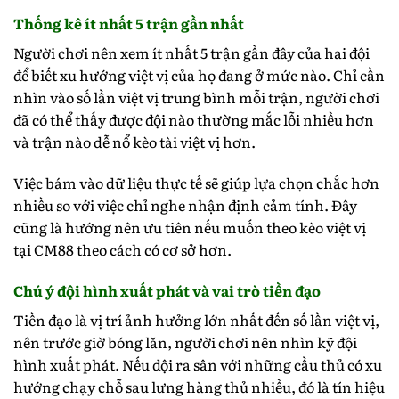
Thống kê ít nhất 5 trận gần nhất
Người chơi nên xem ít nhất 5 trận gần đây của hai đội
để biết xu hướng việt vị của họ đang ở mức nào. Chỉ cần
nhìn vào số lần việt vị trung bình mỗi trận, người chơi
đã có thể thấy được đội nào thường mắc lỗi nhiều hơn
và trận nào dễ nổ kèo tài việt vị hơn.
Việc bám vào dữ liệu thực tế sẽ giúp lựa chọn chắc hơn
nhiều so với việc chỉ nghe nhận định cảm tính. Đây
cũng là hướng nên ưu tiên nếu muốn theo kèo việt vị
tại CM88 theo cách có cơ sở hơn.
Chú ý đội hình xuất phát và vai trò tiền đạo
Tiền đạo là vị trí ảnh hưởng lớn nhất đến số lần việt vị,
nên trước giờ bóng lăn, người chơi nên nhìn kỹ đội
hình xuất phát. Nếu đội ra sân với những cầu thủ có xu
hướng chạy chỗ sau lưng hàng thủ nhiều, đó là tín hiệu