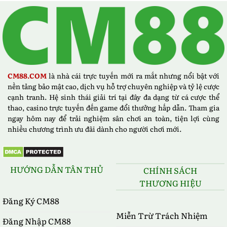
CM88.COM
là nhà cái trực tuyến mới ra mắt nhưng nổi bật với
nền tảng bảo mật cao, dịch vụ hỗ trợ chuyên nghiệp và tỷ lệ cược
cạnh tranh. Hệ sinh thái giải trí tại đây đa dạng từ cá cược thể
thao, casino trực tuyến đến game đổi thưởng hấp dẫn. Tham gia
ngay hôm nay để trải nghiệm sân chơi an toàn, tiện lợi cùng
nhiều chương trình ưu đãi dành cho người chơi mới.
HƯỚNG DẪN TÂN THỦ
CHÍNH SÁCH
THƯƠNG HIỆU
Đăng Ký CM88
Miễn Trừ Trách Nhiệm
Đăng Nhập CM88