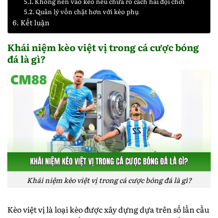
Không nên vào kèo nếu chưa rõ cách hai đội chơi
Quản lý vốn chặt hơn với kèo phụ
Kết luận
Khái niệm kèo việt vị trong cá cược bóng
đá là gì?
Khái niệm kèo việt vị trong cá cược bóng đá là gì?
Kèo việt vị là loại kèo được xây dựng dựa trên số lần cầu