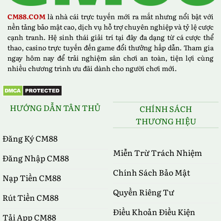
CM88.COM
là nhà cái trực tuyến mới ra mắt nhưng nổi bật với
nền tảng bảo mật cao, dịch vụ hỗ trợ chuyên nghiệp và tỷ lệ cược
cạnh tranh. Hệ sinh thái giải trí tại đây đa dạng từ cá cược thể
thao, casino trực tuyến đến game đổi thưởng hấp dẫn. Tham gia
ngay hôm nay để trải nghiệm sân chơi an toàn, tiện lợi cùng
nhiều chương trình ưu đãi dành cho người chơi mới.
HƯỚNG DẪN TÂN THỦ
CHÍNH SÁCH
THƯƠNG HIỆU
Đăng Ký CM88
Miễn Trừ Trách Nhiệm
Đăng Nhập CM88
Chính Sách Bảo Mật
Nạp Tiền CM88
Quyền Riêng Tư
Rút Tiền CM88
Điều Khoản Điều Kiện
Tải App CM88