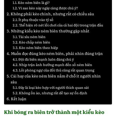
Kèo ném biên là gì?
Vì sao kèo này ngày càng được chú ý?
Không phải kèo chính, nhưng rất có chiều sâu
Ít phụ thuộc vào tỷ số
Thể hiện rõ nét lối chơi của cả hai đội trong trận đấu
Những kiểu kèo ném biên thường gặp nhất
Tài xỉu ném biên
Kèo chấp ném biên
Kèo ném biên theo hiệp
Muốn đọc đúng kèo ném biên, phải nhìn đúng trận
Đội đá biên mạnh luôn đáng chú ý
Nhịp trận ảnh hưởng mạnh đến số ném biên
Lối phòng ngự của đối thủ cũng rất quan trọng
Cái hay của kèo ném biên nằm ở chỗ ít người nhìn
sâu
Đây là loại kèo hợp với người thích quan sát
Không ồn ào, nhưng rất dễ tạo sự ổn định
Kết luận
Khi bóng ra biên trở thành một kiểu kèo