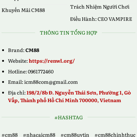
Trách Nhiệm Người Chơi
Khuyến Mãi CM88
Điều Hành: CEO VAMPIRE
THÔNG TIN TỔNG HỢP
Brand:
CM88
Website:
https://renwl.org/
Hotline: 0961772460
Email:
icm88com@gmail.com
Địa chỉ:
198/2/8b Đ. Nguyễn Thái Sơn, Phường 1, Gò
Vấp, Thành phố Hồ Chí Minh 700000, Vietnam
#HASHTAG
#cm88 #nhacaicm88 #cm88uytin #cm88chinhthuc