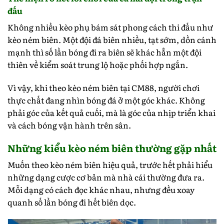
đấu
Không nhiều kèo phụ bám sát phong cách thi đấu như
kèo ném biên. Một đội đá biên nhiều, tạt sớm, dồn cánh
mạnh thì số lần bóng đi ra biên sẽ khác hẳn một đội
thiên về kiểm soát trung lộ hoặc phối hợp ngắn.
Vì vậy, khi theo kèo ném biên tại CM88, người chơi
thực chất đang nhìn bóng đá ở một góc khác. Không
phải góc của kết quả cuối, mà là góc của nhịp triển khai
và cách bóng vận hành trên sân.
Những kiểu kèo ném biên thường gặp nhất
Muốn theo kèo ném biên hiệu quả, trước hết phải hiểu
những dạng cược cơ bản mà nhà cái thường đưa ra.
Mỗi dạng có cách đọc khác nhau, nhưng đều xoay
quanh số lần bóng đi hết biên dọc.