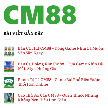
BÀI VIẾT GẦN ĐÂY
Bắn Cá JILI CM88 – Dòng Game Nhìn Là Muốn
Vào Săn Ngay
Bắn Cá Hoàng Kim CM88 – Tựa Game Nhìn Đã
Mắt, Style Hoàng Gia
Phỏm Tá Lả CM88 – Game Bài Phổ Biến Được
Thổi Hồn Online
Cao Thủ Soi Cầu CM88 – Quen Thuộc Nhưng
Không Nên Hiểu Đơn Giản