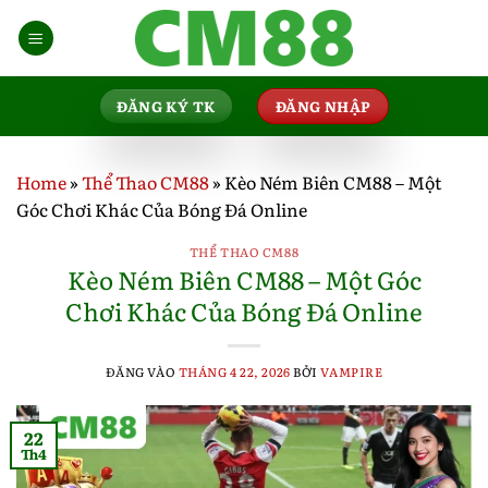
Bỏ
qua
nội
dung
ĐĂNG KÝ TK
ĐĂNG NHẬP
Home
»
Thể Thao CM88
»
Kèo Ném Biên CM88 – Một
Góc Chơi Khác Của Bóng Đá Online
THỂ THAO CM88
Kèo Ném Biên CM88 – Một Góc
Chơi Khác Của Bóng Đá Online
ĐĂNG VÀO
THÁNG 4 22, 2026
BỞI
VAMPIRE
22
Th4