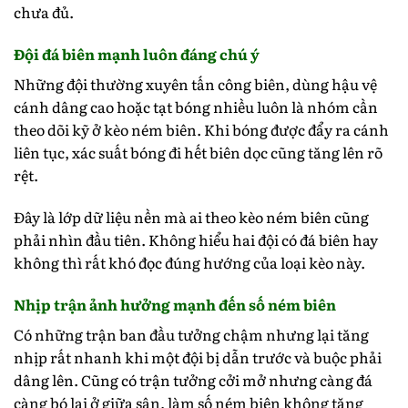
chưa đủ.
Đội đá biên mạnh luôn đáng chú ý
Những đội thường xuyên tấn công biên, dùng hậu vệ
cánh dâng cao hoặc tạt bóng nhiều luôn là nhóm cần
theo dõi kỹ ở kèo ném biên. Khi bóng được đẩy ra cánh
liên tục, xác suất bóng đi hết biên dọc cũng tăng lên rõ
rệt.
Đây là lớp dữ liệu nền mà ai theo kèo ném biên cũng
phải nhìn đầu tiên. Không hiểu hai đội có đá biên hay
không thì rất khó đọc đúng hướng của loại kèo này.
Nhịp trận ảnh hưởng mạnh đến số ném biên
Có những trận ban đầu tưởng chậm nhưng lại tăng
nhịp rất nhanh khi một đội bị dẫn trước và buộc phải
dâng lên. Cũng có trận tưởng cởi mở nhưng càng đá
càng bó lại ở giữa sân, làm số ném biên không tăng