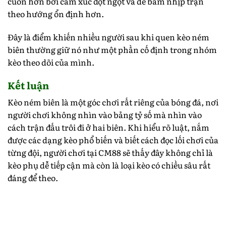
cuốn hơn bởi cảm xúc đột ngột và dễ bám nhịp trận
theo hướng ổn định hơn.
Đây là điểm khiến nhiều người sau khi quen kèo ném
biên thường giữ nó như một phần cố định trong nhóm
kèo theo dõi của mình.
Kết luận
Kèo ném biên là một góc chơi rất riêng của bóng đá, nơi
người chơi không nhìn vào bảng tỷ số mà nhìn vào
cách trận đấu trôi đi ở hai biên. Khi hiểu rõ luật, nắm
được các dạng kèo phổ biến và biết cách đọc lối chơi của
từng đội, người chơi tại CM88 sẽ thấy đây không chỉ là
kèo phụ dễ tiếp cận mà còn là loại kèo có chiều sâu rất
đáng để theo.