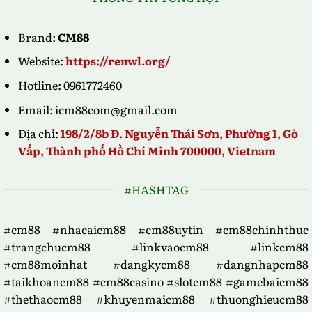
Brand:
CM88
Website:
https://renwl.org/
Hotline: 0961772460
Email:
icm88com@gmail.com
Địa chỉ:
198/2/8b Đ. Nguyễn Thái Sơn, Phường 1, Gò
Vấp, Thành phố Hồ Chí Minh 700000, Vietnam
#HASHTAG
#cm88 #nhacaicm88 #cm88uytin #cm88chinhthuc
#trangchucm88 #linkvaocm88 #linkcm88
#cm88moinhat #dangkycm88 #dangnhapcm88
#taikhoancm88 #cm88casino #slotcm88 #gamebaicm88
#thethaocm88 #khuyenmaicm88 #thuonghieucm88