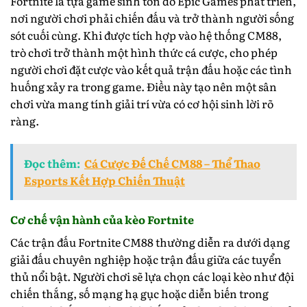
Fortnite là tựa game sinh tồn do Epic Games phát triển,
nơi người chơi phải chiến đấu và trở thành người sống
sót cuối cùng. Khi được tích hợp vào hệ thống CM88,
trò chơi trở thành một hình thức cá cược, cho phép
người chơi đặt cược vào kết quả trận đấu hoặc các tình
huống xảy ra trong game. Điều này tạo nên một sân
chơi vừa mang tính giải trí vừa có cơ hội sinh lời rõ
ràng.
Đọc thêm:
Cá Cược Đế Chế CM88 – Thể Thao
Esports Kết Hợp Chiến Thuật
Cơ chế vận hành của kèo Fortnite
Các trận đấu Fortnite CM88 thường diễn ra dưới dạng
giải đấu chuyên nghiệp hoặc trận đấu giữa các tuyển
thủ nổi bật. Người chơi sẽ lựa chọn các loại kèo như đội
chiến thắng, số mạng hạ gục hoặc diễn biến trong