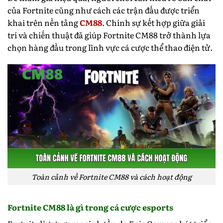
của Fortnite cũng như cách các trận đấu được triển
khai trên nền tảng
CM88
. Chính sự kết hợp giữa giải
trí và chiến thuật đã giúp Fortnite CM88 trở thành lựa
chọn hàng đầu trong lĩnh vực cá cược thể thao điện tử.
Toàn cảnh về Fortnite CM88 và cách hoạt động
Fortnite CM88 là gì trong cá cược esports