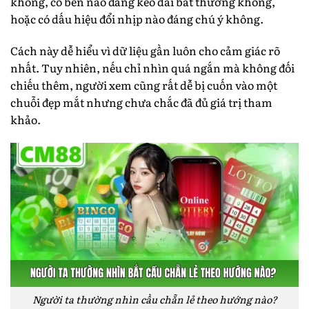
không, có bên nào đang kéo dài bất thường không,
hoặc có dấu hiệu đổi nhịp nào đáng chú ý không.
Cách này dễ hiểu vì dữ liệu gần luôn cho cảm giác rõ
nhất. Tuy nhiên, nếu chỉ nhìn quá ngắn mà không đối
chiếu thêm, người xem cũng rất dễ bị cuốn vào một
chuỗi đẹp mắt nhưng chưa chắc đã đủ giá trị tham
khảo.
Người ta thường nhìn cầu chẵn lẻ theo hướng nào?