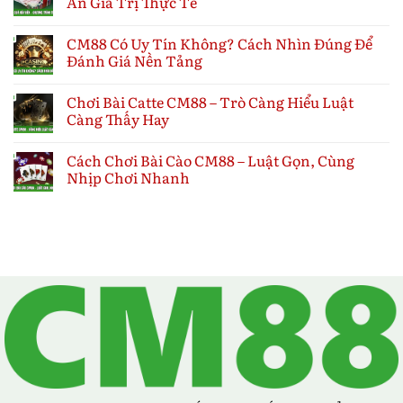
Ân Giá Trị Thực Tế
CM88 Có Uy Tín Không? Cách Nhìn Đúng Để
Đánh Giá Nền Tảng
Chơi Bài Catte CM88 – Trò Càng Hiểu Luật
Càng Thấy Hay
Cách Chơi Bài Cào CM88 – Luật Gọn, Cùng
Nhịp Chơi Nhanh