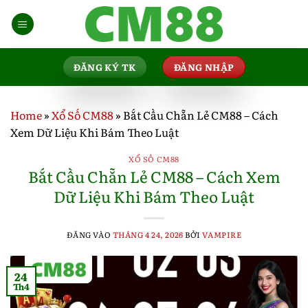
Bỏ
qua
nội
dung
ĐĂNG KÝ TK
ĐĂNG NHẬP
Home
»
Xổ Số CM88
»
Bắt Cầu Chẵn Lẻ CM88 – Cách
Xem Dữ Liệu Khi Bám Theo Luật
XỔ SỐ CM88
Bắt Cầu Chẵn Lẻ CM88 – Cách Xem
Dữ Liệu Khi Bám Theo Luật
ĐĂNG VÀO
THÁNG 4 24, 2026
BỞI
VAMPIRE
24
Th4