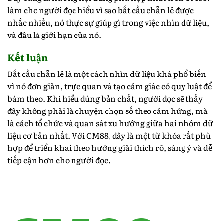
làm cho người đọc hiểu vì sao bắt cầu chẵn lẻ được
nhắc nhiều, nó thực sự giúp gì trong việc nhìn dữ liệu,
và đâu là giới hạn của nó.
Kết luận
Bắt cầu chẵn lẻ là một cách nhìn dữ liệu khá phổ biến
vì nó đơn giản, trực quan và tạo cảm giác có quy luật để
bám theo. Khi hiểu đúng bản chất, người đọc sẽ thấy
đây không phải là chuyện chọn số theo cảm hứng, mà
là cách tổ chức và quan sát xu hướng giữa hai nhóm dữ
liệu cơ bản nhất. Với CM88, đây là một từ khóa rất phù
hợp để triển khai theo hướng giải thích rõ, sáng ý và dễ
tiếp cận hơn cho người đọc.