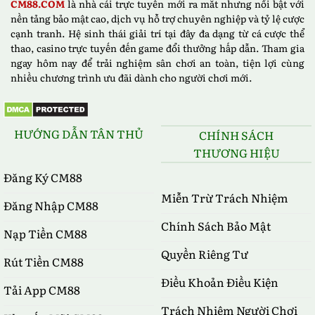
CM88.COM
là nhà cái trực tuyến mới ra mắt nhưng nổi bật với
nền tảng bảo mật cao, dịch vụ hỗ trợ chuyên nghiệp và tỷ lệ cược
cạnh tranh. Hệ sinh thái giải trí tại đây đa dạng từ cá cược thể
thao, casino trực tuyến đến game đổi thưởng hấp dẫn. Tham gia
ngay hôm nay để trải nghiệm sân chơi an toàn, tiện lợi cùng
nhiều chương trình ưu đãi dành cho người chơi mới.
HƯỚNG DẪN TÂN THỦ
CHÍNH SÁCH
THƯƠNG HIỆU
Đăng Ký CM88
Miễn Trừ Trách Nhiệm
Đăng Nhập CM88
Chính Sách Bảo Mật
Nạp Tiền CM88
Quyền Riêng Tư
Rút Tiền CM88
Điều Khoản Điều Kiện
Tải App CM88
Trách Nhiệm Người Chơi