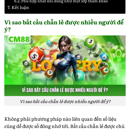
Phù hợp nhất khi dùng như một lớp tham khảo
Kết luận
Vì sao bắt cầu chẵn lẻ được nhiều người để
ý?
Vì sao bắt cầu chẵn lẻ được nhiều người để ý?
Không phải phương pháp nào liên quan đến số liệu
cũng dễ được số đông nhớ tới. Bắt cầu chẵn lẻ được chú