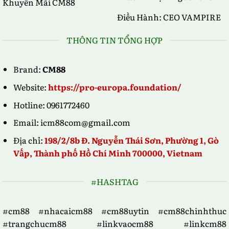
Khuyến Mãi CM88
Điều Hành: CEO VAMPIRE
THÔNG TIN TỔNG HỢP
Brand:
CM88
Website:
https://pro-europa.foundation/
Hotline: 0961772460
Email:
icm88com@gmail.com
Địa chỉ:
198/2/8b Đ. Nguyễn Thái Sơn, Phường 1, Gò
Vấp, Thành phố Hồ Chí Minh 700000, Vietnam
#HASHTAG
#cm88 #nhacaicm88 #cm88uytin #cm88chinhthuc
#trangchucm88 #linkvaocm88 #linkcm88