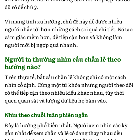
đủ rõ để chú ý.
Vì mang tính xu hướng, chủ đề này dễ được nhiều
người nhắc tới hơn những cách soi quá chi tiết. Nó tạo
cảm giác mềm hơn, dễ tiếp cận hơn và không làm
người mới bị ngợp quá nhanh.
Người ta thường nhìn cầu chẵn lẻ theo
hướng nào?
Trên thực tế, bắt cầu chẵn lẻ không chỉ có một cách
nhìn cố định. Cùng một từ khóa nhưng người theo dõi
có thể tiếp cận theo nhiều kiểu khác nhau, tùy thói
quen quan sát và lượng dữ liệu họ bám vào.
Nhìn theo chuỗi luân phiên ngắn
Đây là hướng phổ biến nhất. Người xem nhìn các kỳ
gần nhất để xem chẵn và lẻ có đang thay nhau đều